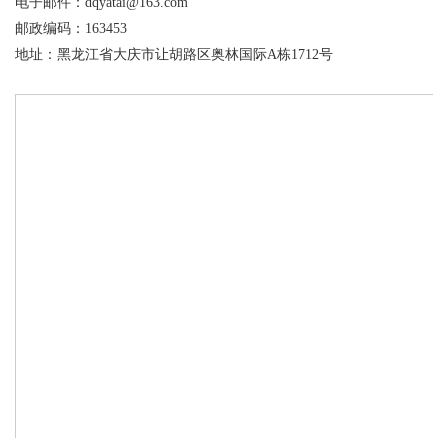
产品展示
电子邮件：dqyatai@163.com
邮政编码：163453
地址：黑龙江省大庆市让胡路区奥林国际A栋1712号