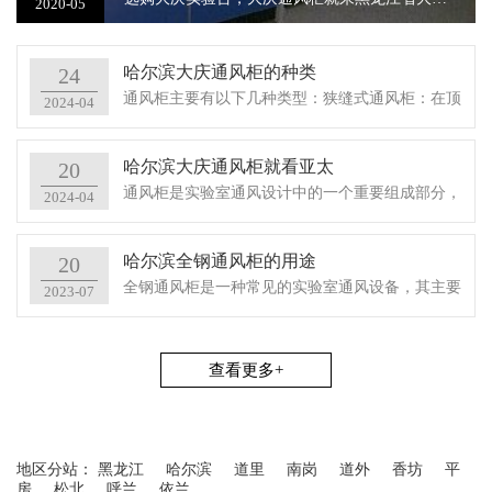
2020-05
哈尔滨大庆通风柜的种类
24
通风柜主要有以下几种类型：狭缝式通风柜：在顶
2024-04
部和后侧设有排风狭缝，对各种不同工况都能获得
良好的效果。但结构比较复杂，制作也较麻烦。旁
哈尔滨大庆通风柜就看亚太
20
通式通风柜：当实验室考虑幅度通风柜排除室内空
通风柜是实验室通风设计中的一个重要组成部分，
2024-04
气时，采用这种通风柜比较......
主要用于防止实验过程中产生的有害气体对实验人
员造成伤害。它通常由涂有环氧树脂的钢材制造，
哈尔滨全钢通风柜的用途
20
宽度常见为1200、1500、1800和2000毫米，深度为
全钢通风柜是一种常见的实验室通风设备，其主要
2023-07
700-......
用途是在实验操作过程中，对实验操作区域内的有
害气体、粉尘和微生物等进行排放和过滤，保护实
验人员和实验环境的安全和卫生。具体来说，全钢
查看更多+
通风柜的主要用途包括：保......
地区分站：
黑龙江
哈尔滨
道里
南岗
道外
香坊
平
房
松北
呼兰
依兰